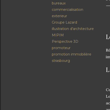
bureaux
commercialisation
exterieur
Groupe Lazard
illustration d'architecture
MIPIM
L
Perspective 3D
promoteur
Ré
promotion immobilière
im
strasbourg
L
Ce
Le
ac
au