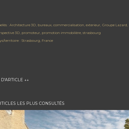
ellés :
Architecture 3D
bureaux
commercialisation
exterieur
Groupe Lazard
rspective 3D
promoteur
promotion immobilière
strasbourg
s/territoire :
Strasbourg, France
D'ARTICLE ↓↓
RTICLES LES PLUS CONSULTÉS