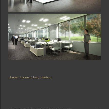
Libellés :
bureaux
hall
interieur